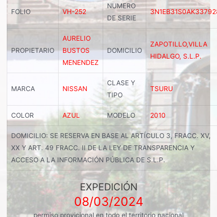
NUMERO
FOLIO
VH-252
3N1EB31S0AK33792
DE SERIE
AURELIO
ZAPOTILLO,VILLA
PROPIETARIO
BUSTOS
DOMICILIO
HIDALGO, S.L.P.
MENENDEZ
CLASE Y
MARCA
NISSAN
TSURU
TIPO
COLOR
AZUL
MODELO
2010
DOMICILIO: SE RESERVA EN BASE AL ARTÍCULO 3, FRACC. XV,
XX Y ART. 49 FRACC. II DE LA LEY DE TRANSPARENCIA Y
ACCESO A LA INFORMACIÓN PÚBLICA DE S.L.P.
EXPEDICIÓN
08/03/2024
permiso provicional en todo el territorio nacional