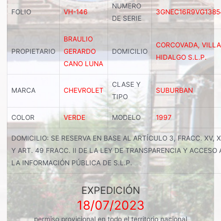
NUMERO
FOLIO
VH-146
3GNEC16R9VG1385
DE SERIE
BRAULIO
CORCOVADA, VILLA
PROPIETARIO
GERARDO
DOMICILIO
HIDALGO S.L.P.
CANO LUNA
CLASE Y
MARCA
CHEVROLET
SUBURBAN
TIPO
COLOR
VERDE
MODELO
1997
DOMICILIO: SE RESERVA EN BASE AL ARTÍCULO 3, FRACC. XV, 
Y ART. 49 FRACC. II DE LA LEY DE TRANSPARENCIA Y ACCESO 
LA INFORMACIÓN PÚBLICA DE S.L.P.
EXPEDICIÓN
18/07/2023
permiso provicional en todo el territorio nacional