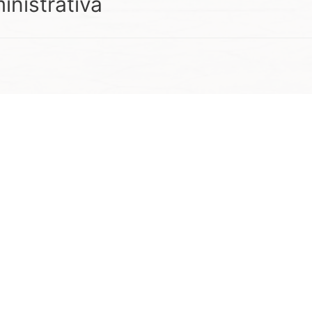
inistrativa
TELÉFONOS
(486) 855 20 27
(486) 855 22 13
opyright © 2026 H. Ayuntamiento de Villa Hidalgo San Luis Poto