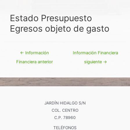
Estado Presupuesto
Egresos objeto de gasto
Navegación
←
Información
Información Financiera
de
Financiera anterior
siguiente
→
entradas
JARDÍN HIDALGO S/N
COL. CENTRO
C.P. 78960
TELÉFONOS