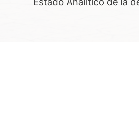
Estado Analítico de la d
Navegación
de
entradas
JARDÍN HIDALGO S/N
COL. CENTRO
C.P. 78960
C