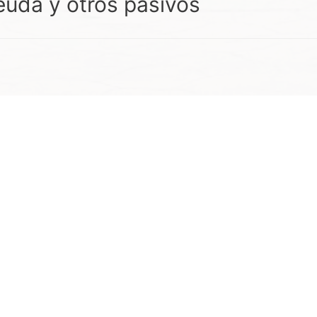
euda y otros pasivos
TELÉFONOS
(486) 855 20 27
(486) 855 22 13
opyright © 2026 H. Ayuntamiento de Villa Hidalgo San Luis Poto