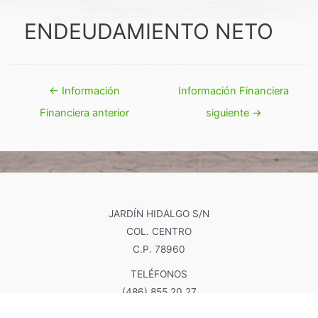
ENDEUDAMIENTO NETO
Navegación
←
Información
Información Financiera
de
Financiera anterior
siguiente
→
entradas
JARDÍN HIDALGO S/N
COL. CENTRO
C.P. 78960
TELÉFONOS
(486) 855 20 27
(486) 855 22 13