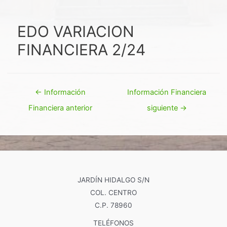
EDO VARIACION
FINANCIERA 2/24
Navegación
←
Información
Información Financiera
de
Financiera anterior
siguiente
→
entradas
JARDÍN HIDALGO S/N
COL. CENTRO
C.P. 78960
TELÉFONOS