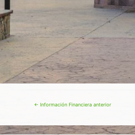
Navegación
←
Información Financiera anterior
de
entradas