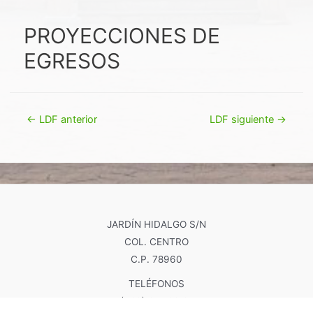
PROYECCIONES DE
EGRESOS
Navegación
←
LDF anterior
LDF siguiente
→
de
entradas
JARDÍN HIDALGO S/N
COL. CENTRO
C.P. 78960
TELÉFONOS
(486) 855 20 27